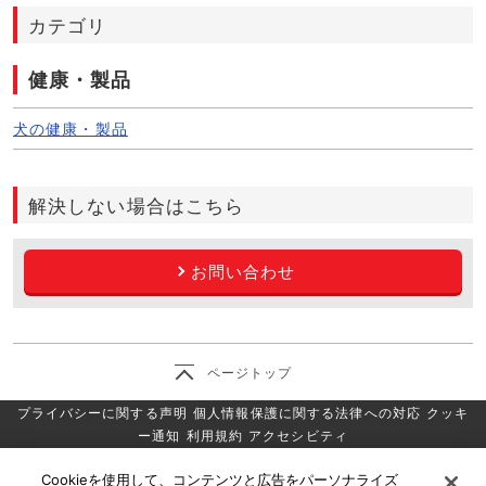
カテゴリ
健康・製品
犬の健康・製品
解決しない場合はこちら
お問い合わせ
ページトップ
プライバシーに関する声明
個人情報保護に関する法律への対応
クッキ
ー通知
利用規約
アクセシビティ
当社は、マースインコーポレイテッド（Mars, Incorporated）の子会
Cookieを使用して、コンテンツと広告をパーソナライズ
社であり、当社が取得した個人情報は、「マースのプライバシーに関す